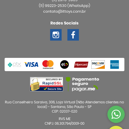
(11)
2976-3965
(11)
99223-2530
(WhatsApp)
contato@ittoys.com.br
Redes Sociais
Rua Conselheiro Saraiva, 306, Loja Virtual (Não Atendemos clientes no
local)
-
Santana, São Paulo
-
SP
CEP: 02037-020
RVS ME
CNPJ: 06.301.794/0001-00