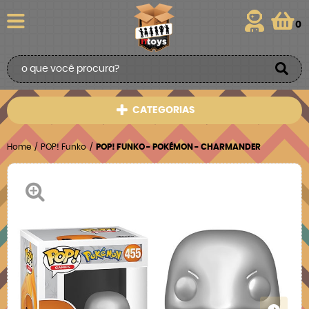
0
CATEGORIAS
Home
POP! Funko
POP! FUNKO - POKÉMON - CHARMANDER