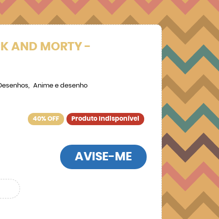
CK AND MORTY -
Desenhos
Anime e desenho
40% OFF
Produto Indisponível
AVISE-ME