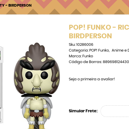
TY - BIRDPERSON
POP! FUNKO - RI
BIRDPERSON
Sku:
10286006
Categoria:
POP! Funko
Anime e 
Marca:
Funko
Código de Barras:
889698124430
Seja o primeira a avaliar!
Simular Frete: