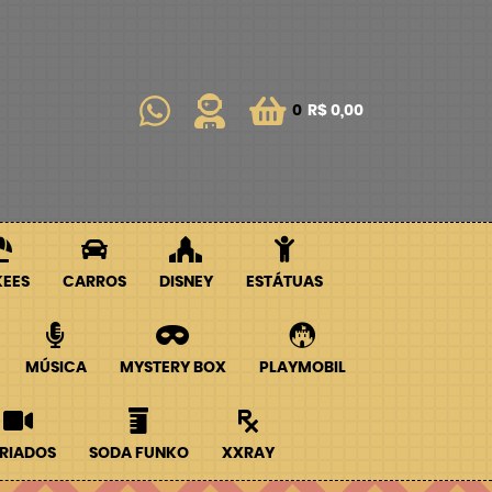
0
R$ 0,00
KEES
CARROS
DISNEY
ESTÁTUAS
MÚSICA
MYSTERY BOX
PLAYMOBIL
RIADOS
SODA FUNKO
XXRAY