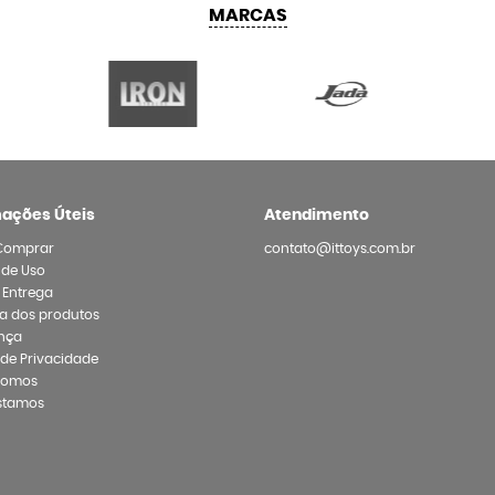
MARCAS
mações Úteis
Atendimento
Comprar
contato@ittoys.com.br
 de Uso
e Entrega
a dos produtos
nça
a de Privacidade
Somos
stamos