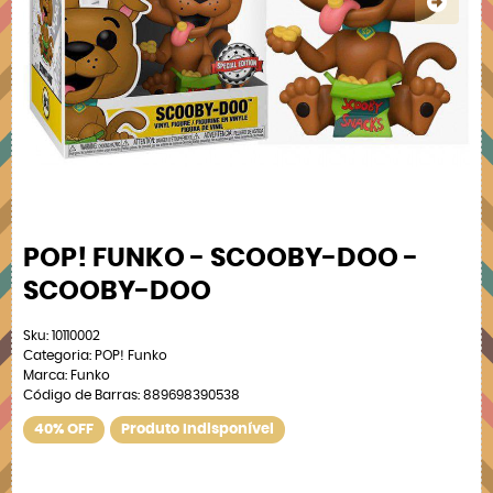
POP! FUNKO - SCOOBY-DOO -
SCOOBY-DOO
Sku:
10110002
Categoria:
POP! Funko
Marca:
Funko
Código de Barras:
889698390538
40% OFF
Produto Indisponível