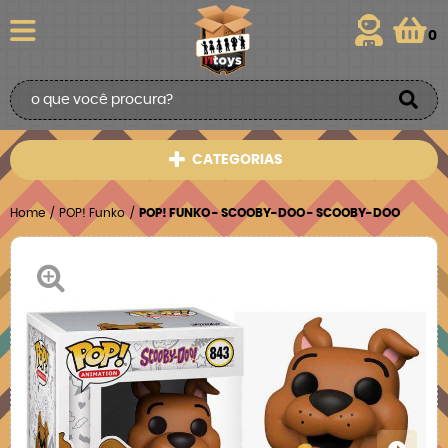
0
CATEGORIAS
Home
POP! Funko
POP! FUNKO - SCOOBY-DOO - SCOOBY-DOO