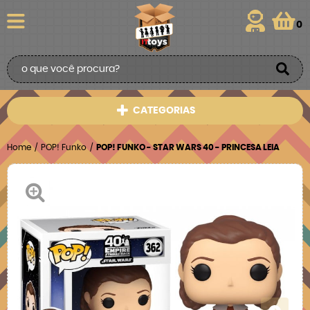
0
CATEGORIAS
Home
POP! Funko
POP! FUNKO - STAR WARS 40 - PRINCESA LEIA