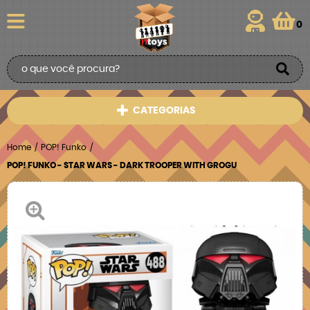
0
CATEGORIAS
Home
POP! Funko
POP! FUNKO - STAR WARS - DARK TROOPER WITH GROGU