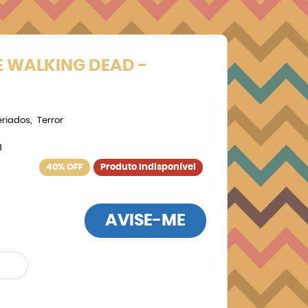
E WALKING DEAD -
eriados
Terror
1
40% OFF
Produto Indisponível
AVISE-ME