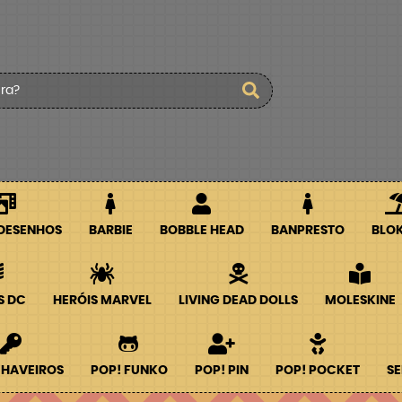
 DESENHOS
BARBIE
BOBBLE HEAD
BANPRESTO
BLO
S DC
HERÓIS MARVEL
LIVING DEAD DOLLS
MOLESKINE
CHAVEIROS
POP! FUNKO
POP! PIN
POP! POCKET
SE