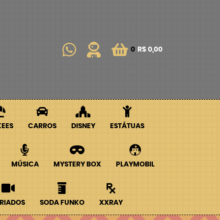
0
R$ 0,00
KEES
CARROS
DISNEY
ESTÁTUAS
MÚSICA
MYSTERY BOX
PLAYMOBIL
RIADOS
SODA FUNKO
XXRAY