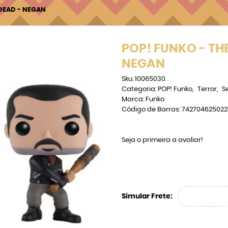
DEAD - NEGAN
POP! FUNKO - TH
NEGAN
Sku:
10065030
Categoria:
POP! Funko
Terror
S
Marca:
Funko
Código de Barras:
742704625022
Seja o primeira a avaliar!
Simular Frete: