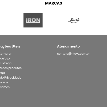
MARCAS
mações Úteis
Atendimento
Comprar
contato@ittoys.com.br
 de Uso
e Entrega
a dos produtos
nça
a de Privacidade
Somos
stamos