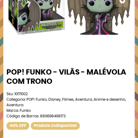
POP! FUNKO - VILÃS - MALÉVOLA
COM TRONO
Sku:
10171002
Categoria:
POP! Funko
,
Disney
,
Filmes
,
Aventura
,
Anime e desenho
,
Aventura
Marca:
Funko
Código de Barras:
889698498173
40% OFF
Produto Indisponível