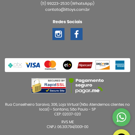
(11)
99223-2530
(WhatsApp)
contato@ittoys.com.br
Redes Sociais
Rua Conselheiro Saraiva, 306, Loja Virtual (Não Atendemos clientes no
local)
-
Santana, São Paulo
-
SP
CEP: 02037-020
RVS ME
CNPJ: 06.301.794/0001-00