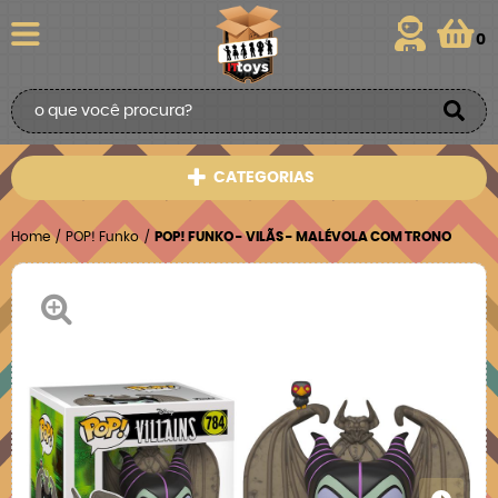
0
CATEGORIAS
Home
POP! Funko
POP! FUNKO - VILÃS - MALÉVOLA COM TRONO