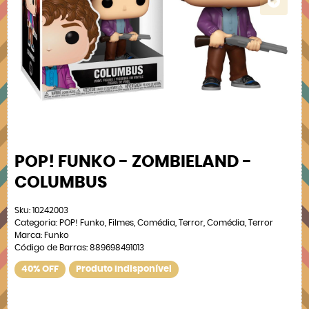
POP! FUNKO - ZOMBIELAND -
COLUMBUS
Sku:
10242003
Categoria:
POP! Funko
,
Filmes
,
Comédia
,
Terror
,
Comédia
,
Terror
Marca:
Funko
Código de Barras:
889698491013
40% OFF
Produto Indisponível