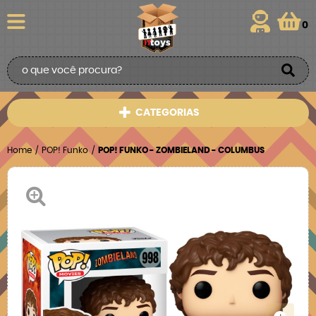
0
CATEGORIAS
Home
POP! Funko
POP! FUNKO - ZOMBIELAND - COLUMBUS