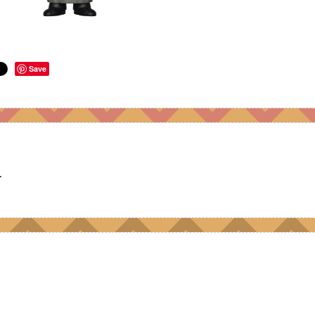
Save
r