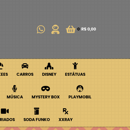
0
R$ 0,00
KEES
CARROS
DISNEY
ESTÁTUAS
MÚSICA
MYSTERY BOX
PLAYMOBIL
RIADOS
SODA FUNKO
XXRAY