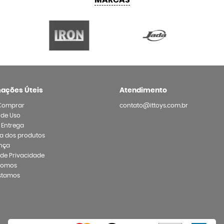
MARCAS
mações Úteis
Atendimento
Comprar
contato@ittoys.com.br
 de Uso
e Entrega
a dos produtos
nça
a de Privacidade
Somos
stamos