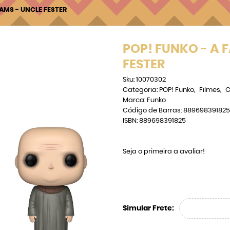
AMS - UNCLE FESTER
POP! FUNKO - A 
FESTER
Sku:
10070302
Categoria:
POP! Funko
Filmes
C
Marca:
Funko
Código de Barras:
889698391825
ISBN:
889698391825
Seja o primeira a avaliar!
Simular Frete: