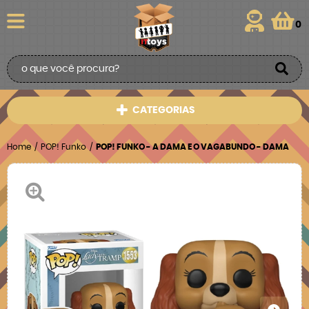
0
CATEGORIAS
Home
POP! Funko
POP! FUNKO - A DAMA E O VAGABUNDO - DAMA