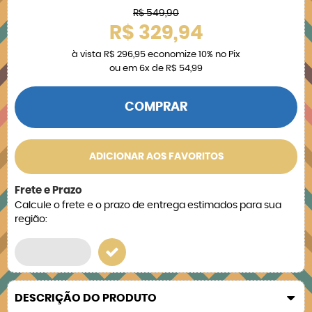
R$ 549,90
R$ 329,94
à vista
R$ 296,95
economize
10%
no Pix
ou em
6x
de
R$ 54,99
COMPRAR
ADICIONAR AOS FAVORITOS
Frete e Prazo
Calcule o frete e o prazo de entrega estimados para sua
região:
DESCRIÇÃO DO PRODUTO