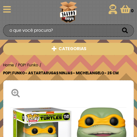
0
CATEGORIAS
Home
POP! Funko
POP! FUNKO - AS TARTARUGAS NINJAS - MICHELANGELO - 25 CM