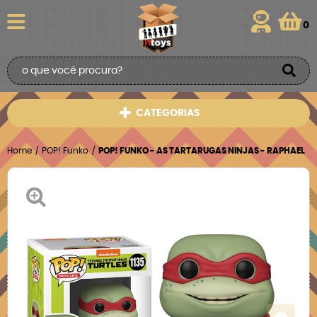
0
CATEGORIAS
Home
POP! Funko
POP! FUNKO - AS TARTARUGAS NINJAS - RAPHAEL