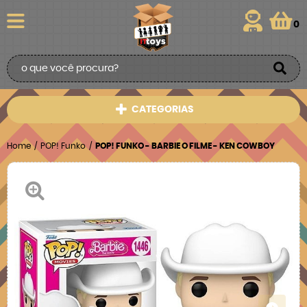
0
CATEGORIAS
Home
POP! Funko
POP! FUNKO - BARBIE O FILME - KEN COWBOY