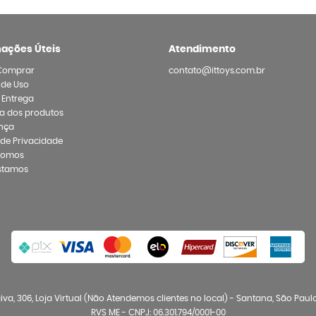
mações Úteis
Atendimento
Comprar
contato@ittoys.com.br
 de Uso
e Entrega
a dos produtos
nça
a de Privacidade
Somos
stamos
va, 306, Loja Virtual (Não Atendemos clientes no local)
-
Santana, São Paul
RVS ME - CNPJ: 06.301.794/0001-00