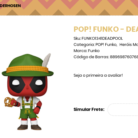
EDERHOSEN
POP! FUNKO - D
Sku:
FUNKO1341DEADPOOL
Categoria:
POP! Funko
Heróis Ma
Marca:
Funko
Código de Barras:
88969876076
Seja o primeira a avaliar!
Simular Frete: