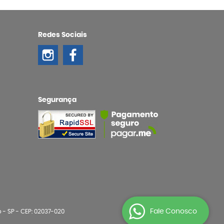
Redes Sociais
Segurança
Fale Conosco
o
-
SP
-
CEP: 02037-020