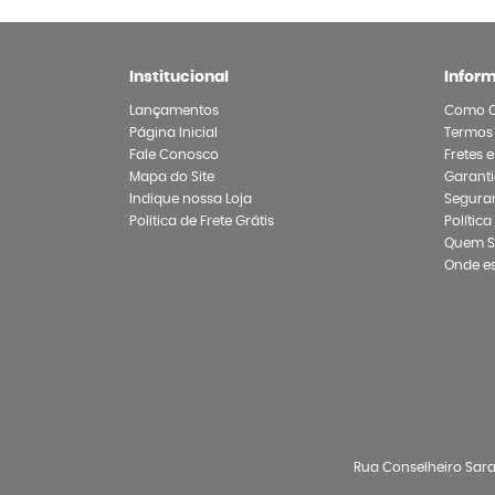
Institucional
Infor
Lançamentos
Como 
Página Inicial
Termos
Fale Conosco
Fretes 
Mapa do Site
Garanti
Indique nossa Loja
Segura
Politica de Frete Grátis
Polític
Quem 
Onde e
Rua Conselheiro Sarai