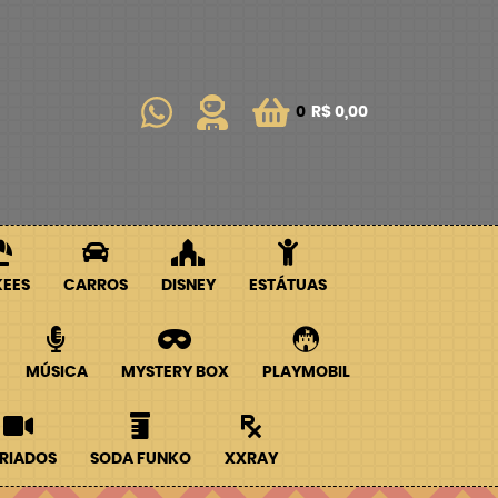
0
R$ 0,00
KEES
CARROS
DISNEY
ESTÁTUAS
MÚSICA
MYSTERY BOX
PLAYMOBIL
RIADOS
SODA FUNKO
XXRAY