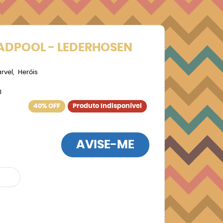
EADPOOL - LEDERHOSEN
rvel
Heróis
8
40% OFF
Produto Indisponível
AVISE-ME