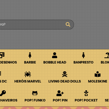
 DESENHOS
BARBIE
BOBBLE HEAD
BANPRESTO
BLO
S DC
HERÓIS MARVEL
LIVING DEAD DOLLS
MOLESKINE
CHAVEIROS
POP! FUNKO
POP! PIN
POP! POCKET
SE