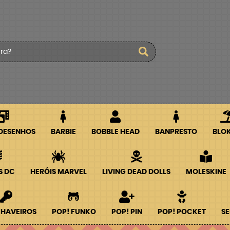
 DESENHOS
BARBIE
BOBBLE HEAD
BANPRESTO
BLO
S DC
HERÓIS MARVEL
LIVING DEAD DOLLS
MOLESKINE
CHAVEIROS
POP! FUNKO
POP! PIN
POP! POCKET
SE