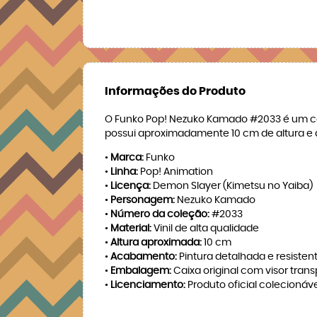
Informações do Produto
O Funko Pop! Nezuko Kamado #2033 é um cole
possui aproximadamente 10 cm de altura e 
•
Marca:
Funko
•
Linha:
Pop! Animation
•
Licença:
Demon Slayer (Kimetsu no Yaiba)
•
Personagem:
Nezuko Kamado
•
Número da coleção:
#2033
•
Material:
Vinil de alta qualidade
•
Altura aproximada:
10 cm
•
Acabamento:
Pintura detalhada e resisten
•
Embalagem:
Caixa original com visor tran
•
Licenciamento:
Produto oficial colecionáv