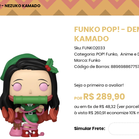
R - NEZUKO KAMADO
FUNKO POP! - DE
KAMADO
Sku:
FUNKO2033
Categoria:
POP! Funko
Anime e 
Marca:
Funko
Código de Barras:
88969886775
Seja o primeira a avaliar!
R$ 289,90
POR
ou em
6x
de
R$ 48,32
(ver parce
à vista
R$ 260,91
economize
10%
n
Simular Frete: