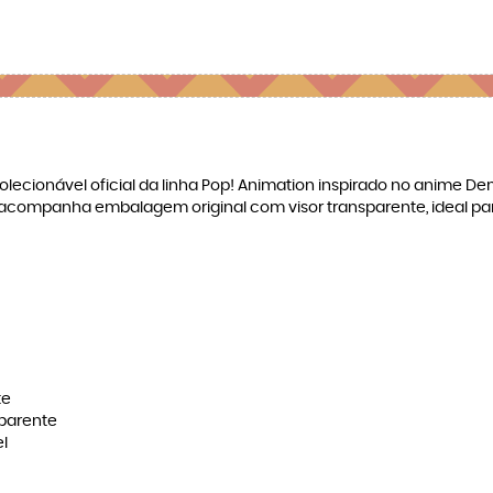
cionável oficial da linha Pop! Animation inspirado no anime Demon
acompanha embalagem original com visor transparente, ideal pa
te
sparente
el