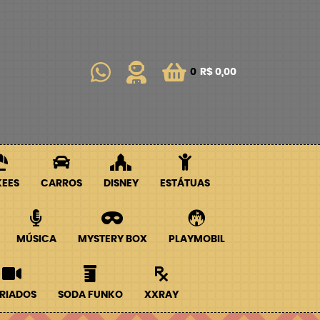
0
R$ 0,00
KEES
CARROS
DISNEY
ESTÁTUAS
MÚSICA
MYSTERY BOX
PLAYMOBIL
RIADOS
SODA FUNKO
XXRAY