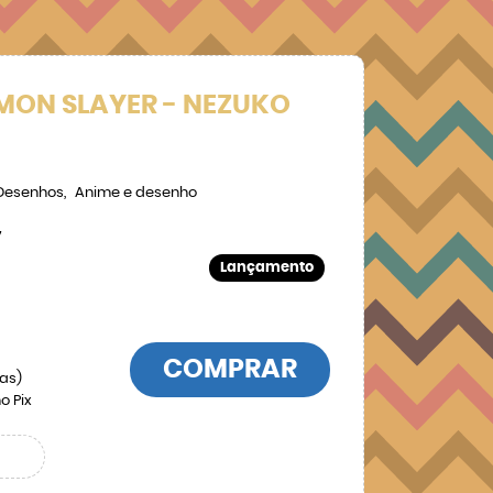
MON SLAYER - NEZUKO
Desenhos
Anime e desenho
7
Lançamento
COMPRAR
las)
o Pix