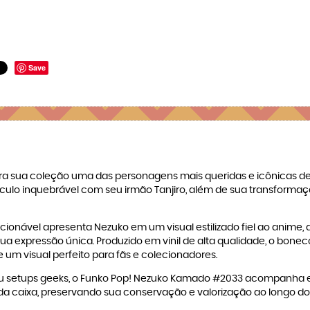
Save
a sua coleção uma das personagens mais queridas e icônicas de
vínculo inquebrável com seu irmão Tanjiro, além de sua transfo
lecionável apresenta Nezuko em um visual estilizado fiel ao anim
ua expressão única. Produzido em vinil de alta qualidade, o bon
e um visual perfeito para fãs e colecionadores.
s ou setups geeks, o Funko Pop! Nezuko Kamado #2033 acompanha 
da caixa, preservando sua conservação e valorização ao longo d