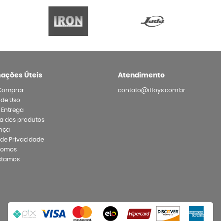
mações Úteis
Atendimento
Comprar
contato@ittoys.com.br
 de Uso
e Entrega
a dos produtos
nça
a de Privacidade
Somos
stamos