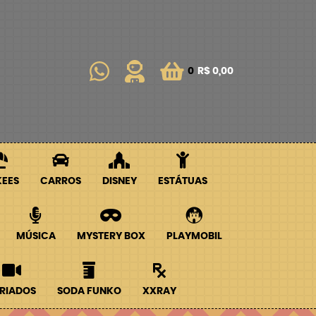
0
R$ 0,00
KEES
CARROS
DISNEY
ESTÁTUAS
MÚSICA
MYSTERY BOX
PLAYMOBIL
RIADOS
SODA FUNKO
XXRAY