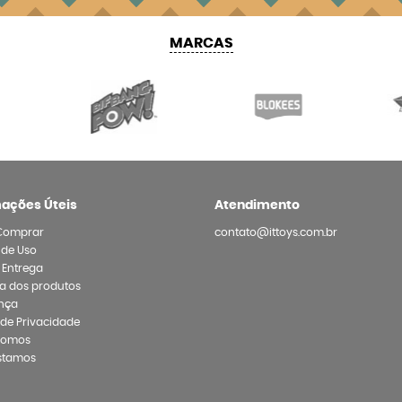
MARCAS
mações Úteis
Atendimento
Comprar
contato@ittoys.com.br
 de Uso
e Entrega
a dos produtos
nça
a de Privacidade
Somos
stamos