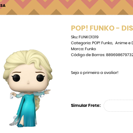
LSA
POP! FUNKO - DIS
Sku:
FUNKO1319
Categoria:
POP! Funko
Anime e 
Marca:
Funko
Código de Barras:
88969867973
Seja o primeira a avaliar!
Simular Frete: