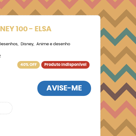
NEY 100 - ELSA
Desenhos
Disney
Anime e desenho
2
40% OFF
Produto Indisponível
AVISE-ME