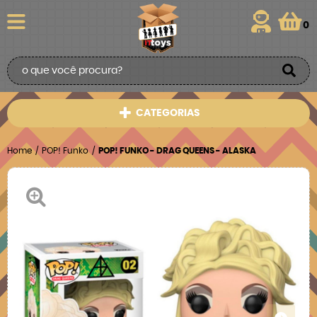
0
CATEGORIAS
Home
POP! Funko
POP! FUNKO - DRAG QUEENS - ALASKA