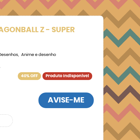
AGONBALL Z - SUPER
Desenhos
Anime e desenho
5
40% OFF
Produto Indisponível
AVISE-ME