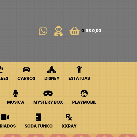
0
R$ 0,00
KEES
CARROS
DISNEY
ESTÁTUAS
MÚSICA
MYSTERY BOX
PLAYMOBIL
RIADOS
SODA FUNKO
XXRAY