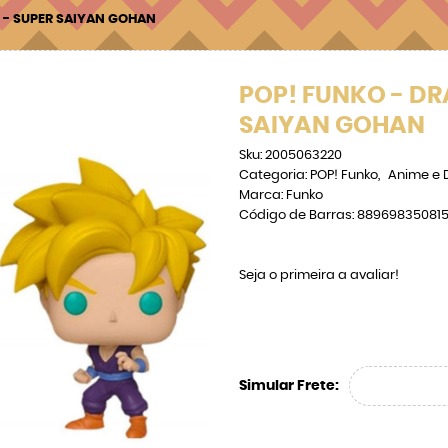
 - SUPER SAIYAN GOHAN
POP! FUNKO - DR
SAIYAN GOHAN
Sku:
2005063220
Categoria:
POP! Funko
Anime e 
Marca:
Funko
Código de Barras:
88969835081
Seja o primeira a avaliar!
Simular Frete: