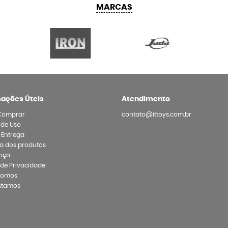
MARCAS
mações Úteis
Atendimento
Comprar
contato@ittoys.com.br
 de Uso
e Entrega
a dos produtos
nça
a de Privacidade
Somos
stamos