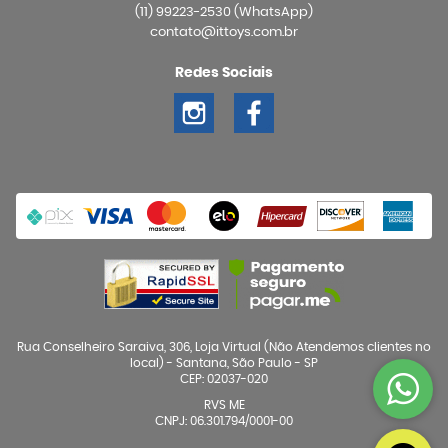
(11)
99223-2530
(WhatsApp)
contato@ittoys.com.br
Redes Sociais
Rua Conselheiro Saraiva, 306, Loja Virtual (Não Atendemos clientes no
local)
-
Santana, São Paulo
-
SP
CEP: 02037-020
RVS ME
CNPJ: 06.301.794/0001-00