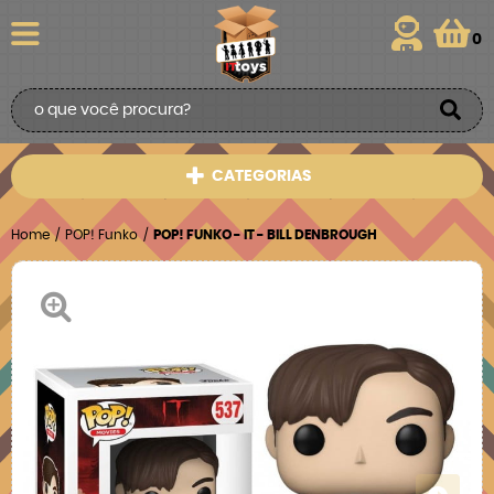
0
CATEGORIAS
Home
POP! Funko
POP! FUNKO - IT - BILL DENBROUGH