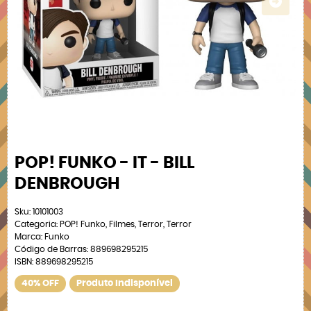
POP! FUNKO - IT - BILL
DENBROUGH
Sku:
10101003
Categoria:
POP! Funko
,
Filmes
,
Terror
,
Terror
Marca:
Funko
Código de Barras:
889698295215
ISBN:
889698295215
40% OFF
Produto Indisponível