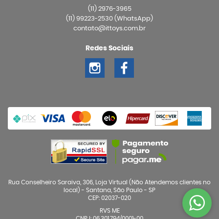
(11)
2976-3965
(11)
99223-2530
(WhatsApp)
contato@ittoys.com.br
Redes Sociais
Rua Conselheiro Saraiva, 306, Loja Virtual (Não Atendemos clientes no
local)
-
Santana, São Paulo
-
SP
CEP: 02037-020
RVS ME
CNPJ: 06.301.794/0001-00