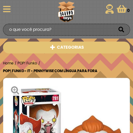
0
CATEGORIAS
Home
POP! Funko
POP! FUNKO - IT - PENNYWISE COM LÍNGUA PARA FORA