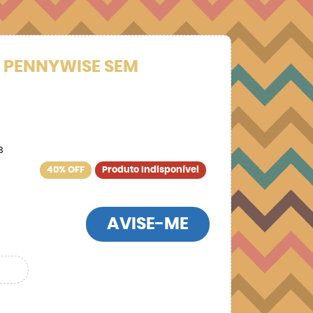
 - PENNYWISE SEM
3
40% OFF
Produto Indisponível
AVISE-ME