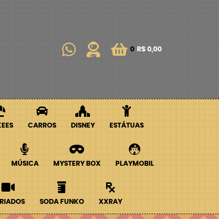
0
R$ 0,00
KEES
CARROS
DISNEY
ESTÁTUAS
MÚSICA
MYSTERY BOX
PLAYMOBIL
RIADOS
SODA FUNKO
XXRAY