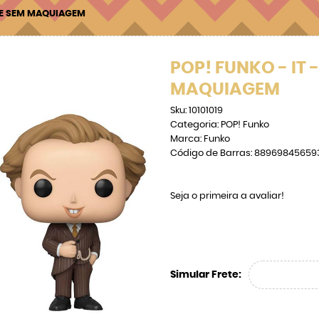
SE SEM MAQUIAGEM
POP! FUNKO - IT
MAQUIAGEM
Sku:
10101019
Categoria:
POP! Funko
Marca:
Funko
Código de Barras:
88969845659
Seja o primeira a avaliar!
Simular Frete: