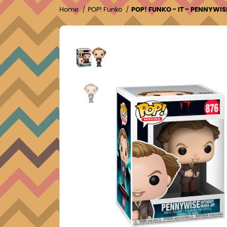
Home
POP! Funko
POP! FUNKO - IT - PENNYWI