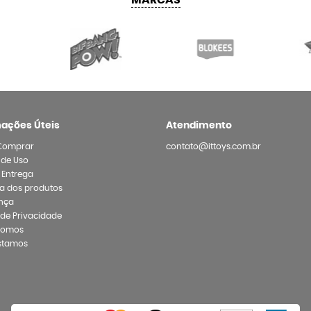
MARCAS
mações Úteis
Atendimento
Comprar
contato@ittoys.com.br
 de Uso
e Entrega
a dos produtos
nça
a de Privacidade
Somos
stamos