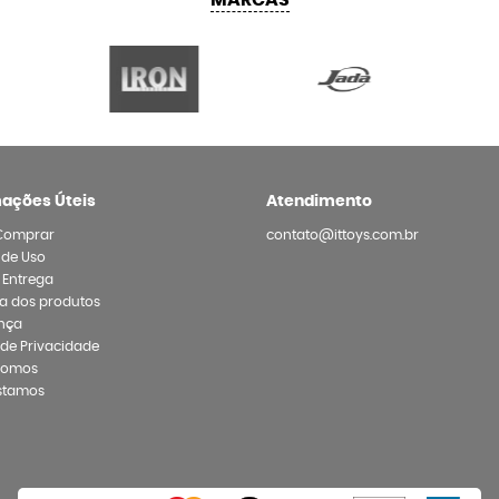
MARCAS
mações Úteis
Atendimento
Comprar
contato@ittoys.com.br
 de Uso
e Entrega
a dos produtos
nça
a de Privacidade
Somos
stamos