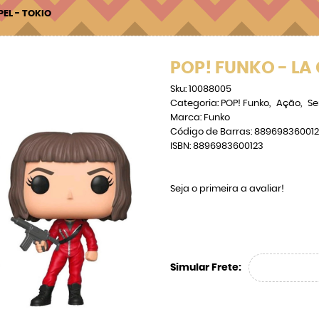
PEL - TOKIO
POP! FUNKO - LA
Sku:
10088005
Categoria:
POP! Funko
Ação
Se
Marca:
Funko
Código de Barras:
88969836001
ISBN:
8896983600123
Seja o primeira a avaliar!
Simular Frete: