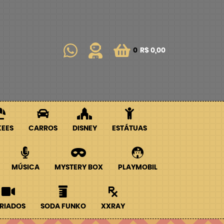
0
R$ 0,00
KEES
CARROS
DISNEY
ESTÁTUAS
MÚSICA
MYSTERY BOX
PLAYMOBIL
RIADOS
SODA FUNKO
XXRAY