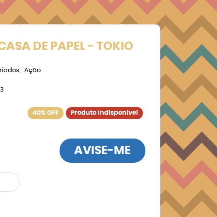
 CASA DE PAPEL - TOKIO
riados
Ação
23
40% OFF
Produto Indisponível
AVISE-ME