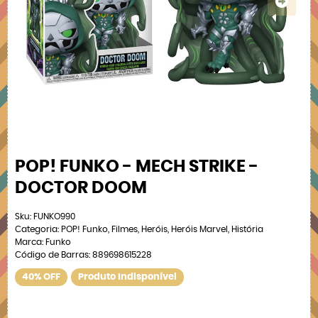
POP! FUNKO - MECH STRIKE -
DOCTOR DOOM
Sku:
FUNKO990
Categoria:
POP! Funko
,
Filmes
,
Heróis
,
Heróis Marvel
,
História
Marca:
Funko
Código de Barras:
889698615228
40% OFF
Produto Indisponível