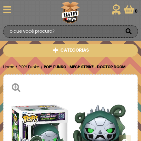
0
CATEGORIAS
Home
POP! Funko
POP! FUNKO - MECH STRIKE - DOCTOR DOOM