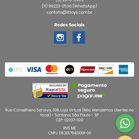
(11)
2976-3965
(11)
99223-2530
(WhatsApp)
contato@ittoys.com.br
Redes Sociais
Rua Conselheiro Saraiva, 306, Loja Virtual (Não Atendemos clientes no
local)
-
Santana, São Paulo
-
SP
CEP: 02037-020
RVS ME
CNPJ: 06.301.794/0001-00