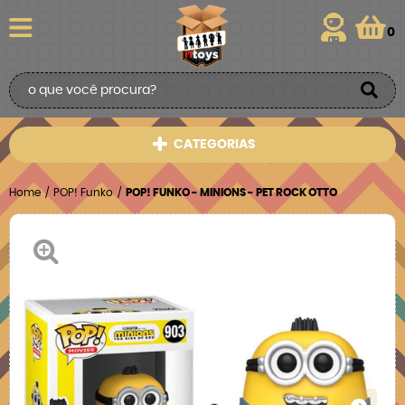
0
CATEGORIAS
Home
POP! Funko
POP! FUNKO - MINIONS - PET ROCK OTTO