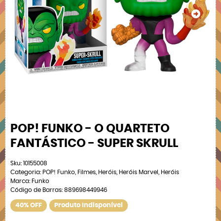
POP! FUNKO - O QUARTETO
FANTÁSTICO - SUPER SKRULL
Sku:
10155008
Categoria:
POP! Funko
,
Filmes
,
Heróis
,
Heróis Marvel
,
Heróis
Marca:
Funko
Código de Barras:
889698449946
40% OFF
Produto Indisponível