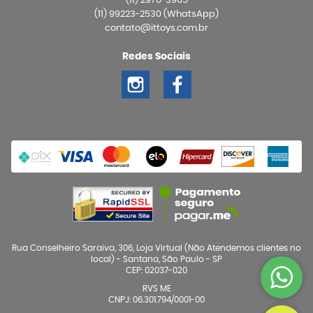
(11)
2976-3965
(11)
99223-2530
(WhatsApp)
contato@ittoys.com.br
Redes Sociais
Rua Conselheiro Saraiva, 306, Loja Virtual (Não Atendemos clientes no
local)
-
Santana, São Paulo
-
SP
CEP: 02037-020
RVS ME
CNPJ: 06.301.794/0001-00