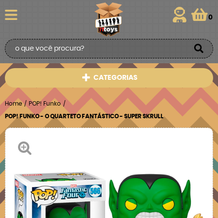
0
CATEGORIAS
Home
POP! Funko
POP! FUNKO - O QUARTETO FANTÁSTICO - SUPER SKRULL