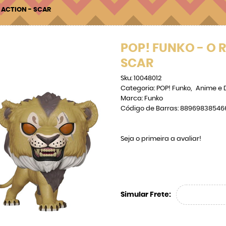
E ACTION - SCAR
POP! FUNKO - O R
SCAR
Sku:
10048012
Categoria:
POP! Funko
Anime e 
Marca:
Funko
Código de Barras:
88969838546
Seja o primeira a avaliar!
Simular Frete: