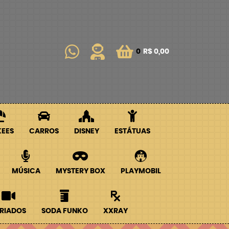
0
R$ 0,00
KEES
CARROS
DISNEY
ESTÁTUAS
MÚSICA
MYSTERY BOX
PLAYMOBIL
RIADOS
SODA FUNKO
XXRAY