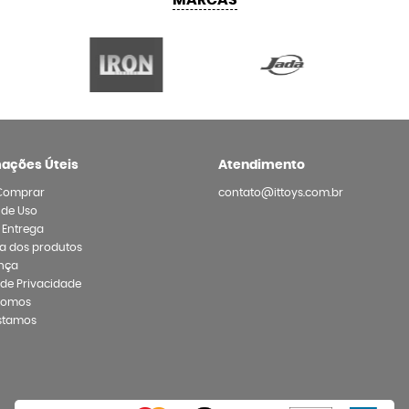
MARCAS
mações Úteis
Atendimento
Comprar
contato@ittoys.com.br
 de Uso
e Entrega
a dos produtos
nça
a de Privacidade
Somos
stamos