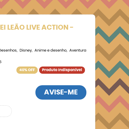
EI LEÃO LIVE ACTION -
Desenhos
Disney
Anime e desenho
Aventura
6
40% OFF
Produto Indisponível
AVISE-ME