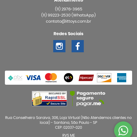
Atendimento
(11)
2976-3965
(11)
99223-2530
(WhatsApp)
contato@ittoys.com.br
Redes Sociais
Rua Conselheiro Saraiva, 306, Loja Virtual (Não Atendemos clientes no
local)
-
Santana, São Paulo
-
SP
CEP: 02037-020
RVS ME