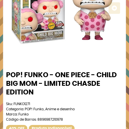
POP! FUNKO - ONE PIECE - CHILD
BIG MOM - LIMITED CHASDE
EDITION
Sku:
FUNKO1271
Categoria:
POP! Funko
,
Anime e desenho
Marca:
Funko
Código de Barras:
8896987210978
40% OFF
Produto Indisponível