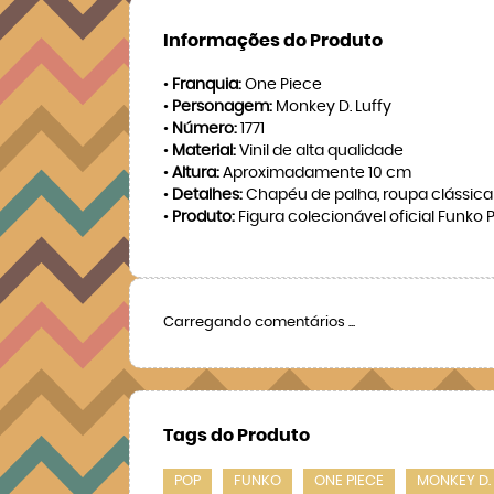
Informações do Produto
•
Franquia:
One Piece
•
Personagem:
Monkey D. Luffy
•
Número:
1771
•
Material:
Vinil de alta qualidade
•
Altura:
Aproximadamente 10 cm
•
Detalhes:
Chapéu de palha, roupa clássic
•
Produto:
Figura colecionável oficial Funko 
Carregando comentários ...
Tags do Produto
POP
FUNKO
ONE PIECE
MONKEY D.