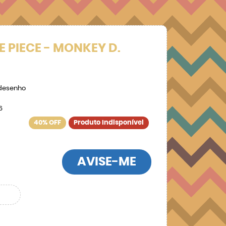
E PIECE - MONKEY D.
desenho
6
40% OFF
Produto Indisponível
AVISE-ME