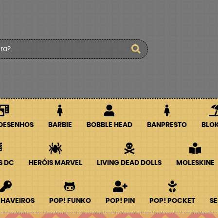
 DESENHOS
BARBIE
BOBBLE HEAD
BANPRESTO
BLO
S DC
HERÓIS MARVEL
LIVING DEAD DOLLS
MOLESKINE
CHAVEIROS
POP! FUNKO
POP! PIN
POP! POCKET
SE