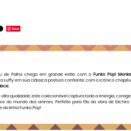
Save
péu de Palha chega em grande estilo com o
Funko Pop! Monkey
trata Luffy em sua clássica postura confiante, com o icônico chap
iece
.
lta qualidade, este colecionável captura toda a energia, corag
do mundo dos animes. Perfeito para fãs da obra de Eiichiro 
e da linha Funko Pop!