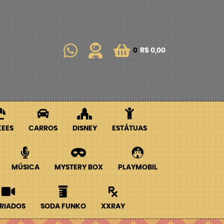
0
R$ 0,00
KEES
CARROS
DISNEY
ESTÁTUAS
MÚSICA
MYSTERY BOX
PLAYMOBIL
RIADOS
SODA FUNKO
XXRAY