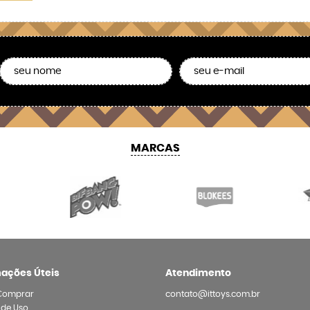
MARCAS
mações Úteis
Atendimento
Comprar
contato@ittoys.com.br
 de Uso