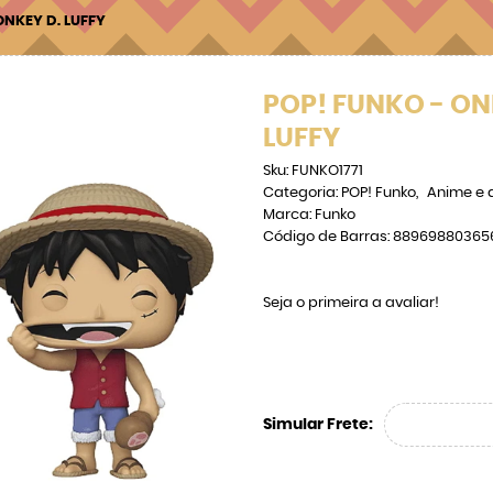
ONKEY D. LUFFY
POP! FUNKO - ON
LUFFY
Sku:
FUNKO1771
Categoria:
POP! Funko
Anime e 
Marca:
Funko
Código de Barras:
88969880365
Seja o primeira a avaliar!
Simular Frete: