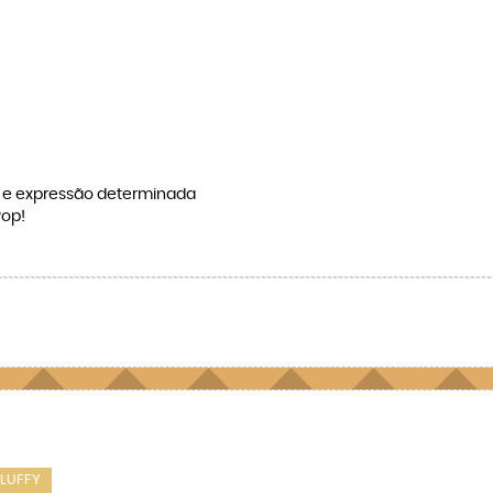
a e expressão determinada
Pop!
 LUFFY