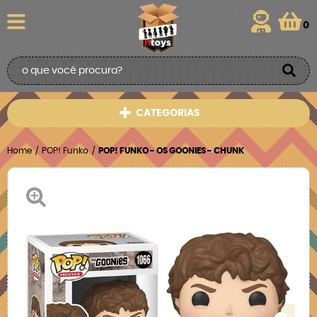
0
CATEGORIAS
Home
POP! Funko
POP! FUNKO - OS GOONIES - CHUNK