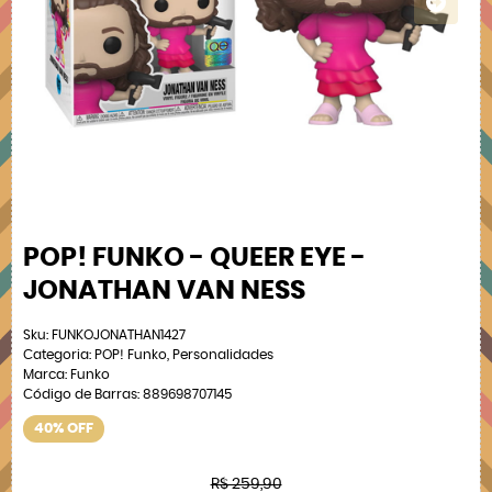
POP! FUNKO - QUEER EYE -
JONATHAN VAN NESS
Sku:
FUNKOJONATHAN1427
Categoria:
POP! Funko
,
Personalidades
Marca:
Funko
Código de Barras:
889698707145
40% OFF
R$ 259,90