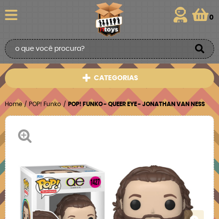
0
CATEGORIAS
Home
POP! Funko
POP! FUNKO - QUEER EYE - JONATHAN VAN NESS