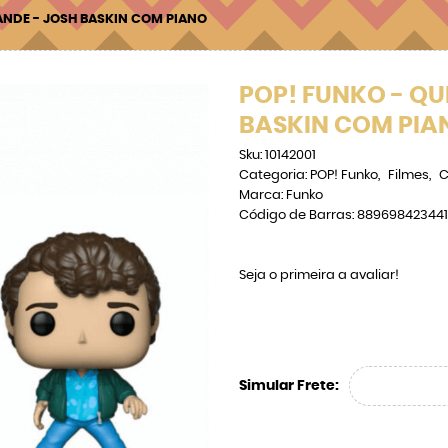
ANDE - JOSH BASKIN COM PIANO
POP! FUNKO - QU
BASKIN COM PIA
Sku:
10142001
Categoria:
POP! Funko
Filmes
C
Marca:
Funko
Código de Barras:
889698423441
Seja o primeira a avaliar!
Simular Frete: