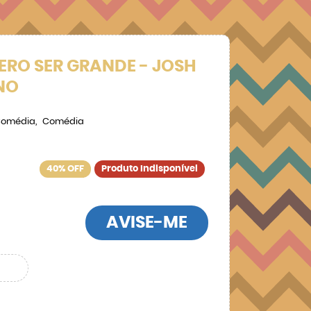
ERO SER GRANDE - JOSH
NO
omédia
Comédia
40% OFF
Produto Indisponível
AVISE-ME