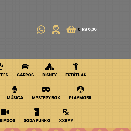
0
R$ 0,00
KEES
CARROS
DISNEY
ESTÁTUAS
MÚSICA
MYSTERY BOX
PLAYMOBIL
RIADOS
SODA FUNKO
XXRAY