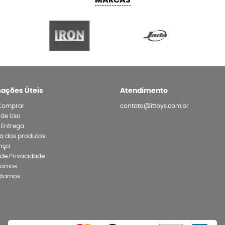
MARCAS
mações Úteis
Atendimento
Comprar
contato@ittoys.com.br
 de Uso
e Entrega
a dos produtos
nça
a de Privacidade
Somos
stamos