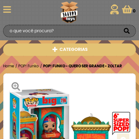
0
CATEGORIAS
Home
POP! Funko
POP! FUNKO - QUERO SER GRANDE - ZOLTAR