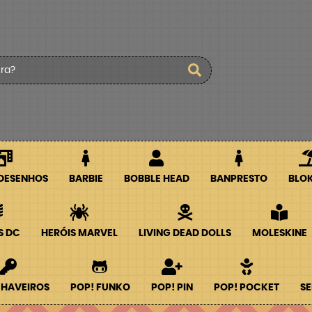
 DESENHOS
BARBIE
BOBBLE HEAD
BANPRESTO
BLO
S DC
HERÓIS MARVEL
LIVING DEAD DOLLS
MOLESKINE
CHAVEIROS
POP! FUNKO
POP! PIN
POP! POCKET
SE