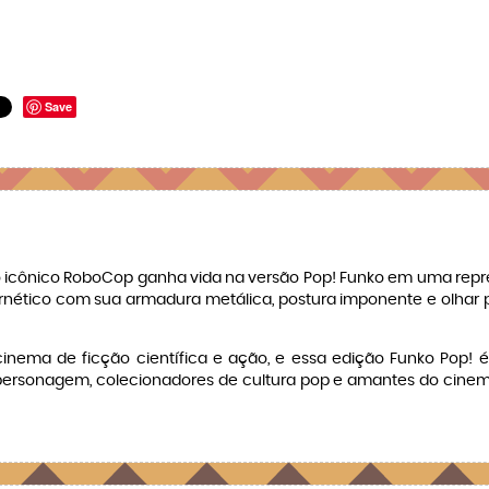
Save
 o icônico RoboCop ganha vida na versão Pop! Funko em uma repres
ibernético com sua armadura metálica, postura imponente e olhar p
ema de ficção científica e ação, e essa edição Funko Pop! é
personagem, colecionadores de cultura pop e amantes do cinema