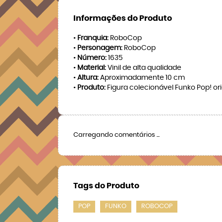
Informações do Produto
•
Franquia:
RoboCop
•
Personagem:
RoboCop
•
Número:
1635
•
Material:
Vinil de alta qualidade
•
Altura:
Aproximadamente 10 cm
•
Produto:
Figura colecionável Funko Pop! ori
Carregando comentários ...
Tags do Produto
POP
FUNKO
ROBOCOP