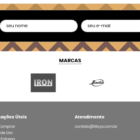
MARCAS
mações Úteis
Atendimento
Comprar
contato@ittoys.com.br
 de Uso
e Entrega