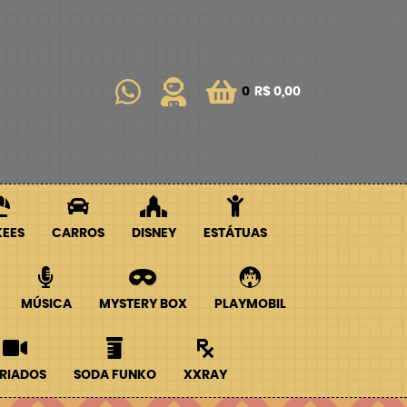
0
R$ 0,00
KEES
CARROS
DISNEY
ESTÁTUAS
MÚSICA
MYSTERY BOX
PLAYMOBIL
RIADOS
SODA FUNKO
XXRAY