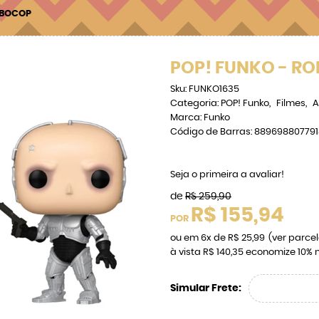
OBOCOP
POP! FUNKO - R
Sku:
FUNKO1635
Categoria:
POP! Funko
Filmes
A
Marca:
Funko
Código de Barras:
889698807791
Seja o primeira a avaliar!
de
R$ 259,90
R$ 155,94
POR
ou em
6x
de
R$ 25,99
(ver parce
à vista
R$ 140,35
economize
10%
n
Simular Frete: