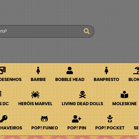
 DESENHOS
BARBIE
BOBBLE HEAD
BANPRESTO
BLO
S DC
HERÓIS MARVEL
LIVING DEAD DOLLS
MOLESKINE
CHAVEIROS
POP! FUNKO
POP! PIN
POP! POCKET
SE