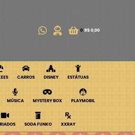
0
R$ 0,00
KEES
CARROS
DISNEY
ESTÁTUAS
MÚSICA
MYSTERY BOX
PLAYMOBIL
RIADOS
SODA FUNKO
XXRAY