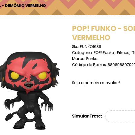
L - DEMÔMIO VERMELHO
POP! FUNKO - S
VERMELHO
Sku:
FUNKO1639
Categoria:
POP! Funko
Filmes
T
Marca:
Funko
Código de Barras:
88969880702
Seja o primeira a avaliar!
Simular Frete: