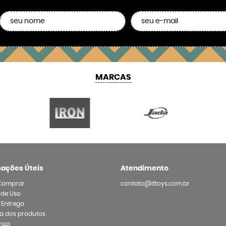
MARCAS
mações Úteis
Atendimento
Comprar
contato@ittoys.com.br
 de Uso
e Entrega
a dos produtos
nça