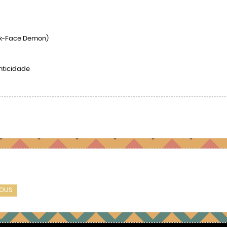
ck-Face Demon)
enticidade
IOUS