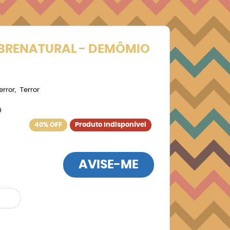
OBRENATURAL - DEMÔMIO
error
Terror
9
40% OFF
Produto Indisponível
AVISE-ME