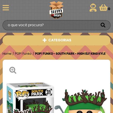
0
CATEGORIAS
Home
POP! Funko
POP! FUNKO - SOUTH PARK - HIGH ELF KING KYLE