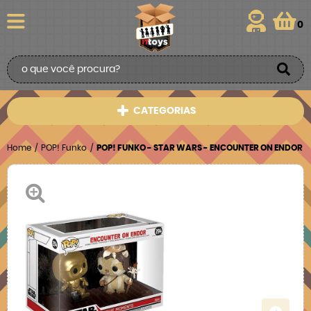
0
CATEGORIAS
Home
POP! Funko
POP! FUNKO - STAR WARS - ENCOUNTER ON ENDOR