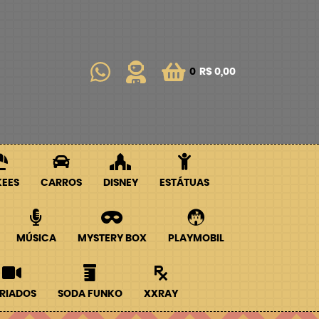
0
R$ 0,00
KEES
CARROS
DISNEY
ESTÁTUAS
MÚSICA
MYSTERY BOX
PLAYMOBIL
RIADOS
SODA FUNKO
XXRAY