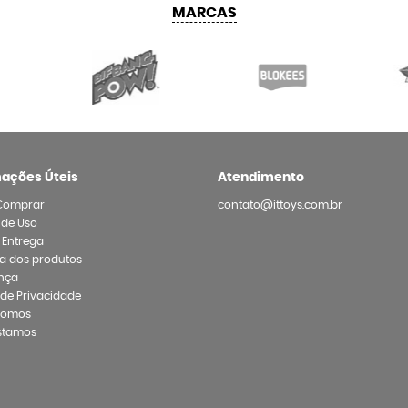
MARCAS
mações Úteis
Atendimento
Comprar
contato@ittoys.com.br
 de Uso
e Entrega
a dos produtos
nça
a de Privacidade
Somos
stamos