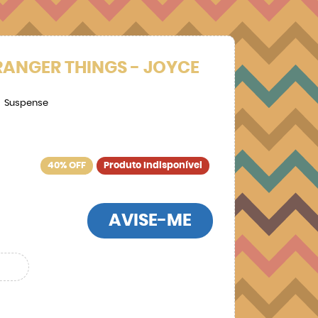
RANGER THINGS - JOYCE
Suspense
40% OFF
Produto Indisponível
AVISE-ME