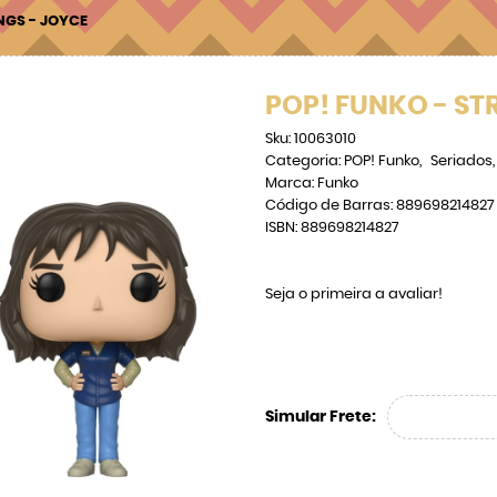
NGS - JOYCE
POP! FUNKO - ST
Sku:
10063010
Categoria:
POP! Funko
Seriados
Marca:
Funko
Código de Barras:
889698214827
ISBN:
889698214827
Seja o primeira a avaliar!
Simular Frete: