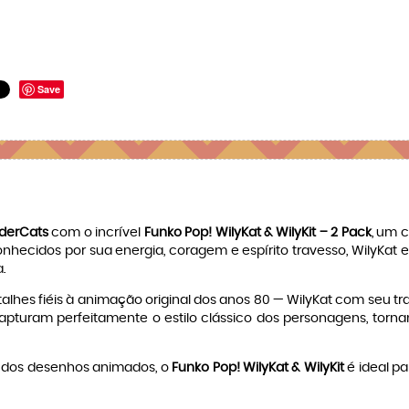
Save
derCats
com o incrível
Funko Pop! WilyKat & WilyKit – 2 Pack
, um 
onhecidos por sua energia, coragem e espírito travesso, WilyKat
.
lhes fiéis à animação original dos anos 80 — WilyKat com seu traje
capturam perfeitamente o estilo clássico dos personagens, tor
 dos desenhos animados, o
Funko Pop! WilyKat & WilyKit
é ideal pa