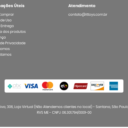
mações Úteis
Atendimento
Comprar
contato@ittoys.com.br
 de Uso
e Entrega
a dos produtos
nça
a de Privacidade
Somos
stamos
va, 306, Loja Virtual (Não Atendemos clientes no local)
-
Santana, São Paul
RVS ME - CNPJ: 06.301.794/0001-00