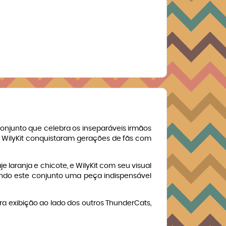
conjunto que celebra os inseparáveis irmãos
 e WilyKit conquistaram gerações de fãs com
 laranja e chicote, e WilyKit com seu visual
nando este conjunto uma peça indispensável
ra exibição ao lado dos outros ThunderCats,