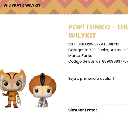
- WILIYKAT E WILYKIT
POP! FUNKO - TH
WILYKIT
Sku:
FUNKO2WILYKATEWILYKIT
Categoria:
POP! Funko
Anime e 
Marca:
Funko
Código de Barras:
88969883776
Seja o primeira a avaliar!
Simular Frete: