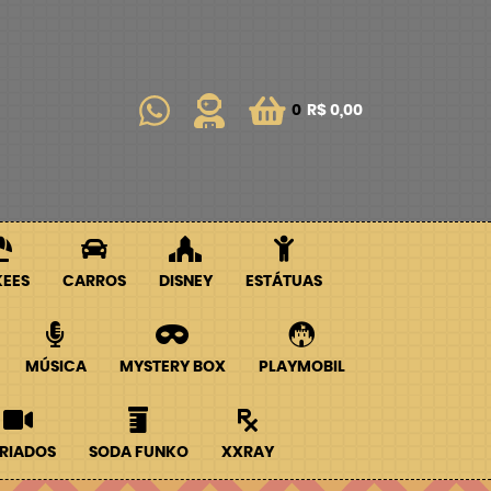
0
R$ 0,00
KEES
CARROS
DISNEY
ESTÁTUAS
MÚSICA
MYSTERY BOX
PLAYMOBIL
RIADOS
SODA FUNKO
XXRAY