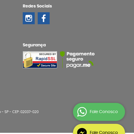
Redes Sociais
Segurança
Fale Conosco
o
-
SP
-
CEP: 02037-020
Fale Conosco