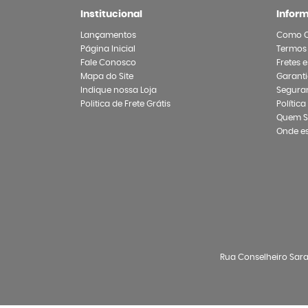
Institucional
Infor
Lançamentos
Como 
Página Inicial
Termos
Fale Conosco
Fretes 
Mapa do Site
Garanti
Indique nossa Loja
Segura
Politica de Frete Grátis
Polític
Quem 
Onde e
Rua Conselheiro Sarai