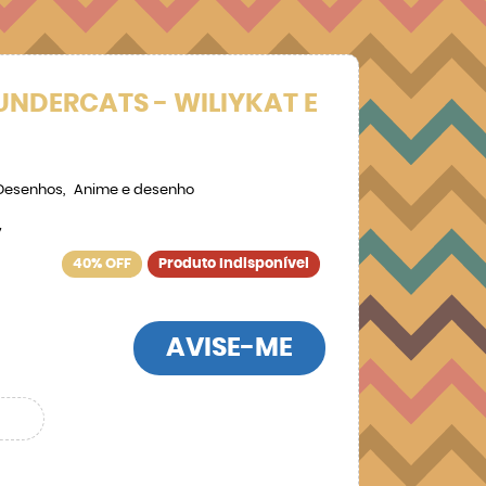
UNDERCATS - WILIYKAT E
Desenhos
Anime e desenho
7
40% OFF
Produto Indisponível
AVISE-ME