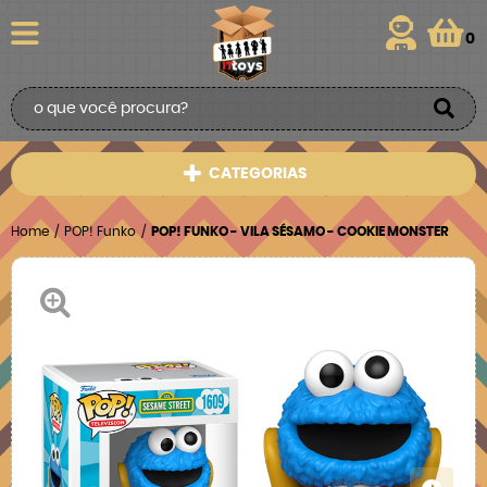
0
CATEGORIAS
Home
POP! Funko
POP! FUNKO - VILA SÉSAMO - COOKIE MONSTER