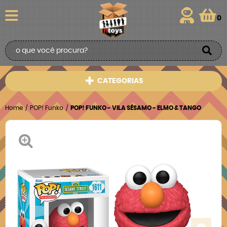
0
CATEGORIAS
Home
POP! Funko
POP! FUNKO - VILA SÉSAMO - ELMO & TANGO