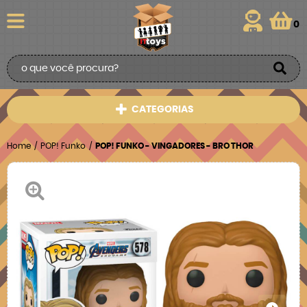
0
CATEGORIAS
Home
POP! Funko
POP! FUNKO - VINGADORES - BRO THOR