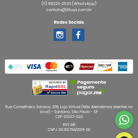
(11)
99223-2530
(WhatsApp)
contato@ittoys.com.br
Redes Sociais
Rua Conselheiro Saraiva, 306, Loja Virtual (Não Atendemos clientes no
local)
-
Santana, São Paulo
-
SP
CEP: 02037-020
RVS ME
CNPJ: 06.301.794/0001-00