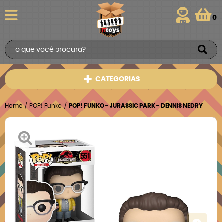
0
CATEGORIAS
Home
POP! Funko
POP! FUNKO - JURASSIC PARK - DENNIS NEDRY