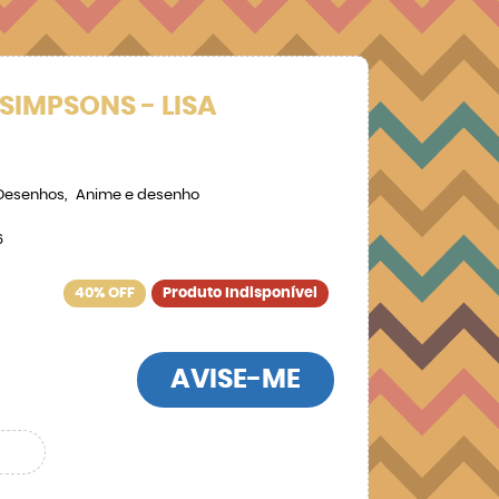
SIMPSONS - LISA
Desenhos
Anime e desenho
6
40% OFF
Produto Indisponível
AVISE-ME