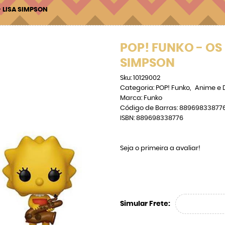
- LISA SIMPSON
POP! FUNKO - OS 
SIMPSON
Sku:
10129002
Categoria:
POP! Funko
Anime e 
Marca:
Funko
Código de Barras:
88969833877
ISBN:
889698338776
Seja o primeira a avaliar!
Simular Frete: