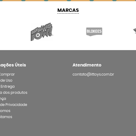
MARCAS
mações Úteis
Atendimento
Comprar
contato@ittoys.com.br
 de Uso
e Entrega
a dos produtos
nça
a de Privacidade
Somos
stamos