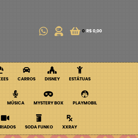
0
R$ 0,00
KEES
CARROS
DISNEY
ESTÁTUAS
MÚSICA
MYSTERY BOX
PLAYMOBIL
RIADOS
SODA FUNKO
XXRAY