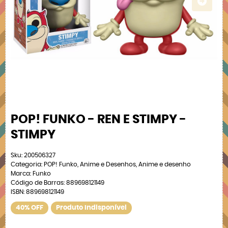
POP! FUNKO - REN E STIMPY -
STIMPY
Sku:
200506327
Categoria:
POP! Funko
,
Anime e Desenhos
,
Anime e desenho
Marca:
Funko
Código de Barras:
889698121149
ISBN:
889698121149
40% OFF
Produto Indisponível