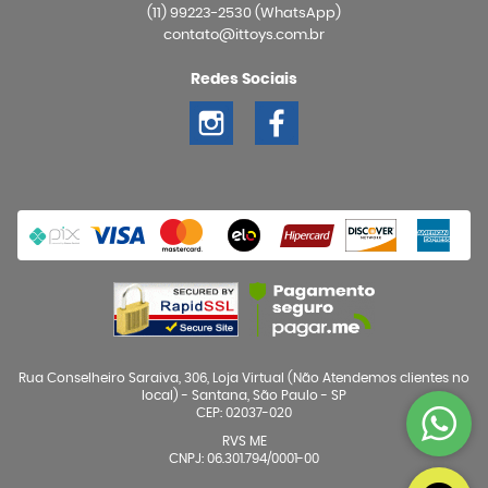
(11)
99223-2530
(WhatsApp)
contato@ittoys.com.br
Redes Sociais
Rua Conselheiro Saraiva, 306, Loja Virtual (Não Atendemos clientes no
local)
-
Santana, São Paulo
-
SP
CEP: 02037-020
RVS ME
CNPJ: 06.301.794/0001-00