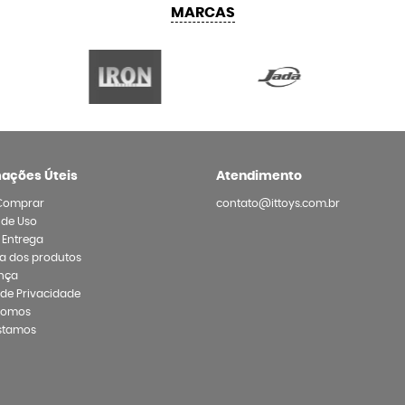
MARCAS
mações Úteis
Atendimento
Comprar
contato@ittoys.com.br
 de Uso
e Entrega
a dos produtos
nça
a de Privacidade
Somos
stamos