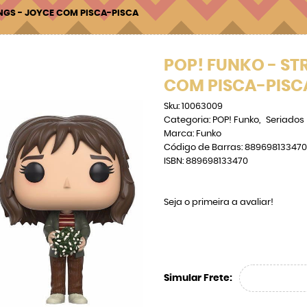
NGS - JOYCE COM PISCA-PISCA
POP! FUNKO - ST
COM PISCA-PISC
Sku:
10063009
Categoria:
POP! Funko
Seriados
Marca:
Funko
Código de Barras:
889698133470
ISBN:
889698133470
Seja o primeira a avaliar!
Simular Frete: