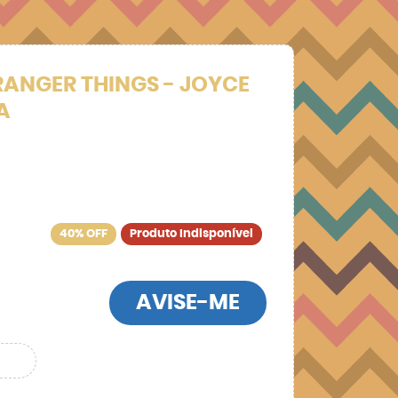
RANGER THINGS - JOYCE
A
40% OFF
Produto Indisponível
AVISE-ME