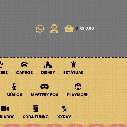
0
R$ 0,00
KEES
CARROS
DISNEY
ESTÁTUAS
MÚSICA
MYSTERY BOX
PLAYMOBIL
RIADOS
SODA FUNKO
XXRAY