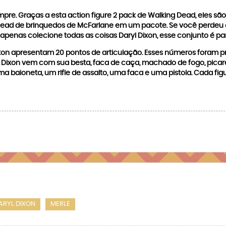
pre. Graças a esta action figure 2 pack de Walking Dead, eles são
Dead de brinquedos de McFarlane em um pacote. Se você perdeu o 
penas colecione todas as coisas Daryl Dixon, esse conjunto é pa
Dixon apresentam 20 pontos de articulação. Esses números foram 
l Dixon vem com sua besta, faca de caça, machado de fogo, picar
 baioneta, um rifle de assalto, uma faca e uma pistola. Cada figu
ARYL DIXON
MERLE