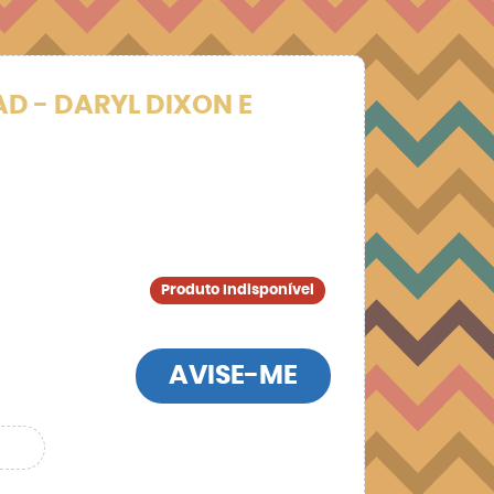
D - DARYL DIXON E
Produto Indisponível
AVISE-ME