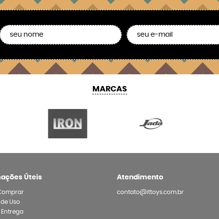
MARCAS
mações Úteis
Atendimento
Comprar
contato@ittoys.com.br
 de Uso
e Entrega