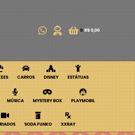
0
R$ 0,00
KEES
CARROS
DISNEY
ESTÁTUAS
MÚSICA
MYSTERY BOX
PLAYMOBIL
RIADOS
SODA FUNKO
XXRAY