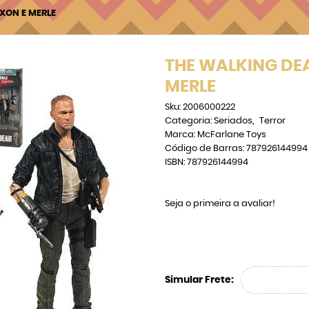
XON E MERLE
THE WALKING DEA
MERLE
Sku:
2006000222
Categoria:
Seriados
Terror
Marca:
McFarlane Toys
Código de Barras:
787926144994
ISBN:
787926144994
Seja o primeira a avaliar!
Simular Frete: