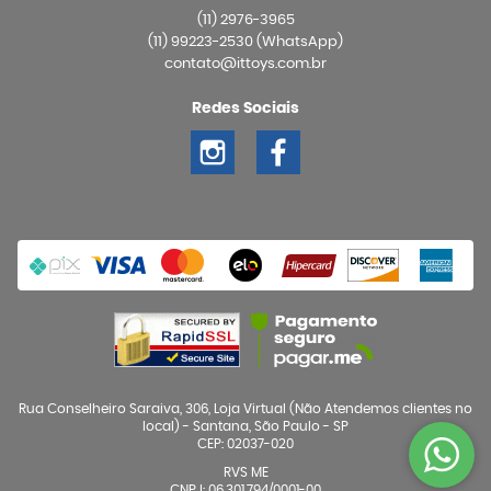
(11)
2976-3965
(11)
99223-2530
(WhatsApp)
contato@ittoys.com.br
Redes Sociais
Rua Conselheiro Saraiva, 306, Loja Virtual (Não Atendemos clientes no
local)
-
Santana, São Paulo
-
SP
CEP: 02037-020
RVS ME
CNPJ: 06.301.794/0001-00