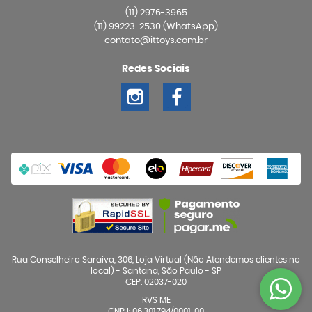
(11)
2976-3965
(11)
99223-2530
(WhatsApp)
contato@ittoys.com.br
Redes Sociais
Rua Conselheiro Saraiva, 306, Loja Virtual (Não Atendemos clientes no
local)
-
Santana, São Paulo
-
SP
CEP: 02037-020
RVS ME
CNPJ: 06.301.794/0001-00