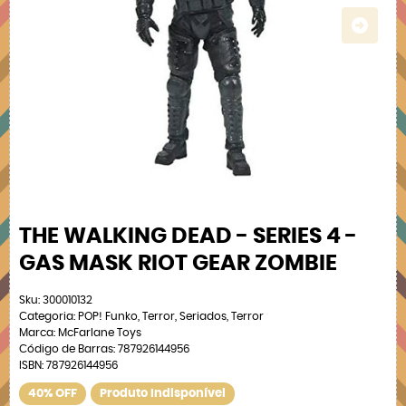
THE WALKING DEAD - SERIES 4 -
GAS MASK RIOT GEAR ZOMBIE
Sku:
300010132
Categoria:
POP! Funko
,
Terror
,
Seriados
,
Terror
Marca:
McFarlane Toys
Código de Barras:
787926144956
ISBN:
787926144956
40% OFF
Produto Indisponível