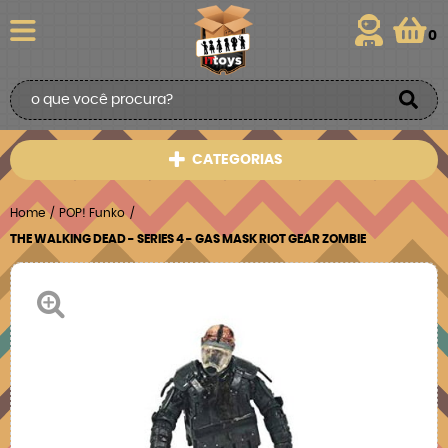
0
CATEGORIAS
Home
POP! Funko
THE WALKING DEAD - SERIES 4 - GAS MASK RIOT GEAR ZOMBIE